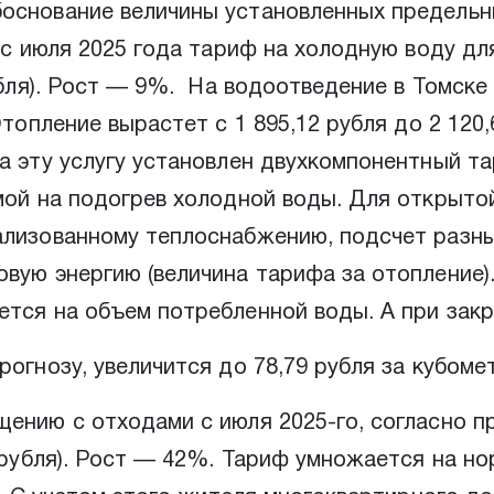
основание величины установленных предельн
о с июля 2025 года тариф на холодную воду д
убля). Рост — 9%. На водоотведение в Томске
Отопление вырастет с 1 895,12 рубля до 2 120
на эту услугу установлен двухкомпонентный т
емой на подогрев холодной воды. Для открыто
ализованному теплоснабжению, подсчет разны
вую энергию (величина тарифа за отопление)
ется на объем потребленной воды. А при зак
огнозу, увеличится до 78,79 рубля за кубомет
ению с отходами с июля 2025-го, согласно п
1 рубля). Рост — 42%. Тариф умножается на н