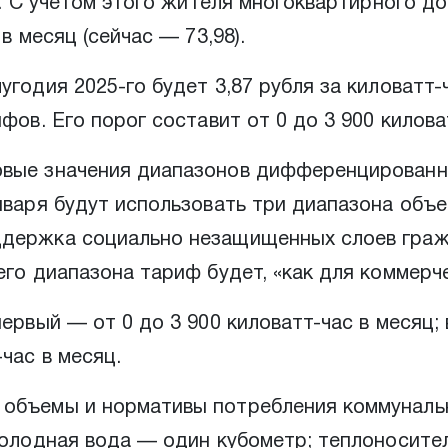
ев. С учетом этого жителя многоквартирного 
в месяц (сейчас — 73,98).
годия 2025-го будет 3,87 рубля за киловатт-ч
фов. Его порог составит от 0 до 3 900 килова
овые значения диапазонов дифференцированн
нваря будут использовать три диапазона объ
ддержка социально незащищенных слоев граж
его диапазона тариф будет, «как для коммерч
ервый — от 0 до 3 900 киловатт-час в месяц; 
час в месяц.
объемы и нормативы потребления коммунальны
 холодная вода — один кубометр; теплоносит